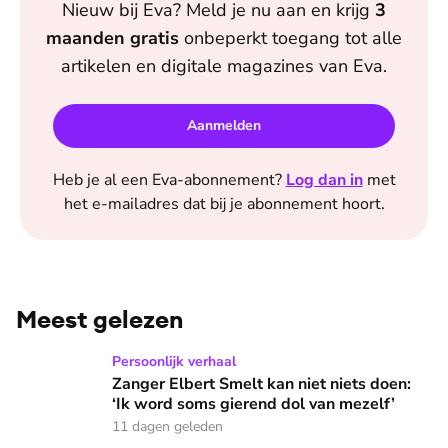
Nieuw bij
Eva
? Meld je nu aan en krijg
3
maanden
gratis
onbeperkt toegang tot alle
artikelen en digitale magazines van
Eva
.
Aanmelden
Heb je al een
Eva
-abonnement?
Log dan in
met
het e-mailadres dat bij je abonnement hoort.
Meest gelezen
Zanger Elbert Smelt kan niet niets doen: ‘Ik word soms gier
Persoonlijk verhaal
Zanger Elbert Smelt kan niet niets doen:
‘Ik word soms gierend dol van mezelf’
11 dagen geleden