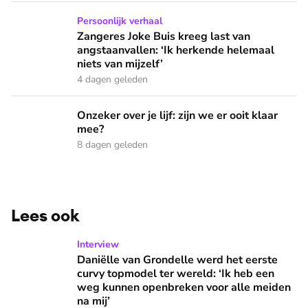
Zangeres Joke Buis kreeg last van angstaanvallen: ‘Ik herken
Persoonlijk verhaal
Zangeres Joke Buis kreeg last van
angstaanvallen: ‘Ik herkende helemaal
niets van mijzelf’
4 dagen geleden
Onzeker over je lijf: zijn we er ooit klaar mee?
Onzeker over je lijf: zijn we er ooit klaar
mee?
8 dagen geleden
Lees ook
Daniëlle van Grondelle werd het eerste curvy topmodel ter
Interview
Daniëlle van Grondelle werd het eerste
curvy topmodel ter wereld: ‘Ik heb een
weg kunnen openbreken voor alle meiden
na mij’