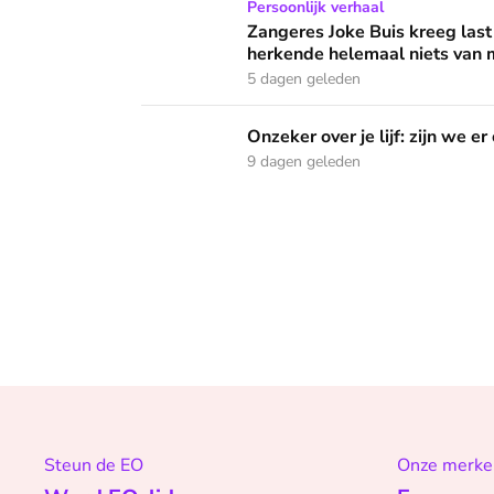
Zangeres Joke Buis kreeg last van angstaanva
Persoonlijk verhaal
Zangeres Joke Buis kreeg last
herkende helemaal niets van m
5 dagen geleden
Onzeker over je lijf: zijn we er ooit klaar mee
Onzeker over je lijf: zijn we er
9 dagen geleden
Steun de EO
Onze merke