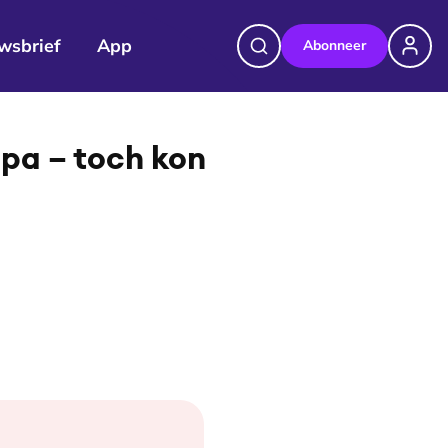
wsbrief
App
Abonneer
©
beeld: Jeannine Rijsdijk
opa – toch kon