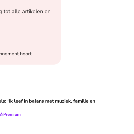
tot alle artikelen en
onnement hoort.
 balans met muziek, familie en God’
s: ‘Ik leef in balans met muziek, familie en
⭐
Premium
rd het eerste curvy topmodel ter wereld: ‘Ik heb een weg kun