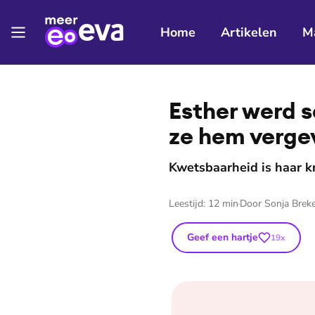
Home
Artikelen
M
⭐
Premium
Esther werd s
ze hem verge
Kwetsbaarheid is haar k
Leestijd:
12
min
Door
Sonja Brek
Geef een hartje
19
x