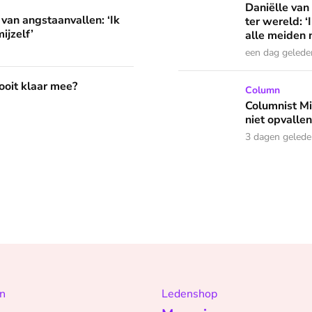
llen: ‘Ik herkende helemaal niets van mijzelf’
Daniëlle van
 van angstaanvallen: ‘Ik
ter wereld: 
ijzelf’
alle meiden n
een dag gelede
?
 ooit klaar mee?
Columnist Miloe is besluite
Column
Columnist Mil
niet opvallen
3 dagen geled
n
Ledenshop