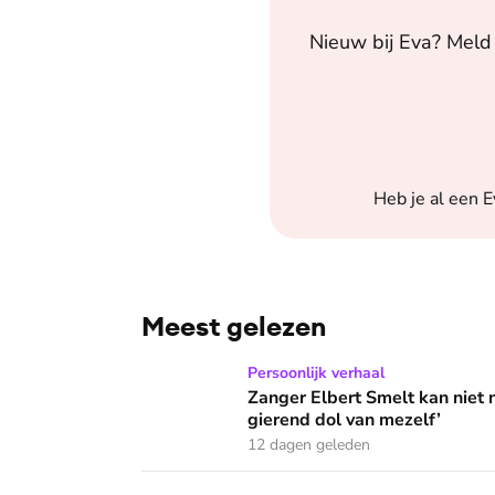
Nieuw bij
Eva
? Meld 
Heb je al een
E
Meest gelezen
Zanger Elbert Smelt kan niet niets doen: ‘Ik
Persoonlijk verhaal
Zanger Elbert Smelt kan niet 
gierend dol van mezelf’
12 dagen geleden