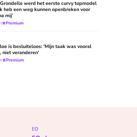
 Grondelle werd het eerste curvy topmodel
‘Ik heb een weg kunnen openbreken voor
a mij’
⭐
n
Premium
loos: 'Mijn taak was vooral niet opvallen, niet veranderen'
oe is besluiteloos: 'Mijn taak was vooral
, niet veranderen'
⭐
en
Premium
EO