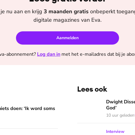
je nu aan en krijg
3 maanden
gratis
onbeperkt toegang 
digitale magazines van
Eva
.
Aanmelden
va
-abonnement?
Log dan in
met het e-mailadres dat bij je ab
Lees ook
 word soms gierend dol van mezelf’
Dwight Dissels: ‘Ik leef in
Dwight Dissel
God’
niets doen: ‘Ik word soms
10 uur geleden
Daniëlle van Grondelle we
Interview