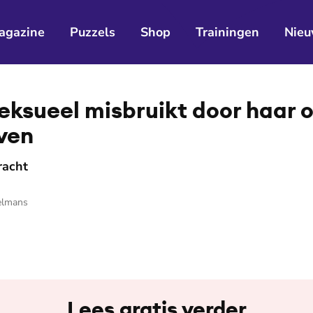
agazine
Puzzels
Shop
Trainingen
Nieu
eksueel misbruikt door haar 
ven
racht
elmans
Lees gratis verder