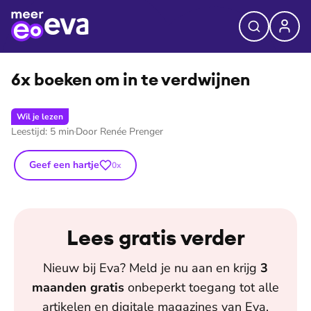
⭐
Premium
6x boeken om in te verdwijnen
Wil je lezen
Leestijd:
5
min
Door
Renée Prenger
Geef een hartje
0
x
Lees gratis verder
Nieuw bij
Eva
? Meld je nu aan en krijg
3
maanden
gratis
onbeperkt toegang tot alle
artikelen en digitale magazines van
Eva
.