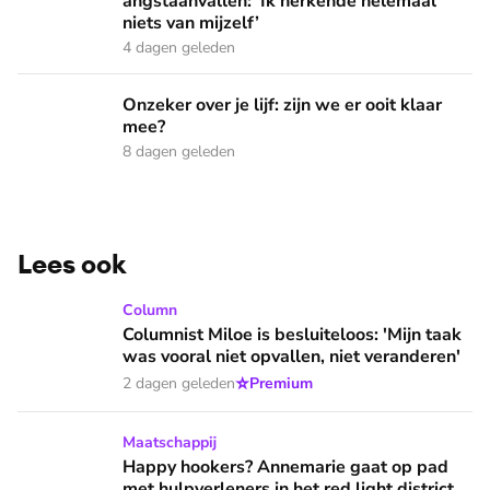
angstaanvallen: ‘Ik herkende helemaal
niets van mijzelf’
4 dagen geleden
Onzeker over je lijf: zijn we er ooit klaar mee?
Onzeker over je lijf: zijn we er ooit klaar
mee?
8 dagen geleden
Lees ook
Columnist Miloe is besluiteloos: 'Mijn taak was vooral niet 
Column
Columnist Miloe is besluiteloos: 'Mijn taak
was vooral niet opvallen, niet veranderen'
⭐
2 dagen geleden
Premium
Happy hookers? Annemarie gaat op pad met hulpverleners in 
Maatschappij
Happy hookers? Annemarie gaat op pad
met hulpverleners in het red light district