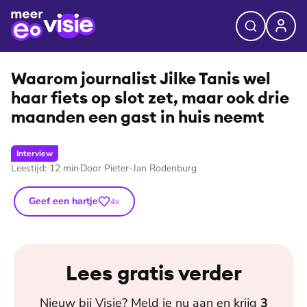
⭐
Premium
©
Jacqueline de Haas
Waarom journalist Jilke Tanis wel
haar fiets op slot zet, maar ook drie
maanden een gast in huis neemt
Interview
Leestijd:
12
min
Door
Pieter-Jan Rodenburg
Geef een hartje
4
x
Lees gratis verder
Nieuw bij
Visie
? Meld je nu aan en krijg
3