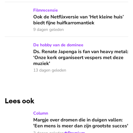
Ook de Netflixversie van ‘Het kleine huis’ biedt fijne huifka
Filmrecensie
Ook de Netflixversie van ‘Het kleine huis’
biedt fijne huifkarromantiek
9 dagen geleden
Ds. Renate Japenga is fan van heavy metal: ‘Onze kerk orga
De hobby van de dominee
Ds. Renate Japenga is fan van heavy metal:
‘Onze kerk organiseert vespers met deze
muziek'
13 dagen geleden
Lees ook
Margje over dromen die in duigen vallen: 'Een mens is meer 
Column
Margje over dromen die in duigen vallen:
'Een mens is meer dan zijn grootste succes'