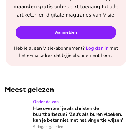
maanden
gratis
onbeperkt toegang tot alle
artikelen en digitale magazines van
Visie
.
Aanmelden
Heb je al een
Visie
-abonnement?
Log dan in
met
het e-mailadres dat bij je abonnement hoort.
Meest gelezen
Hoe overleef je als christen de buurtbarbecue? ‘Zelfs als bur
Onder de zon
Hoe overleef je als christen de
buurtbarbecue? ‘Zelfs als buren vloeken,
kun je beter niet met het vingertje wijzen’
9 dagen geleden