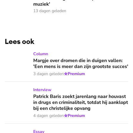
muziek'
13 dagen geleden
Lees ook
Margje over dromen die in duigen vallen: 'Een mens is meer 
Column
Margje over dromen die in duigen vallen:
'Een mens is meer dan zijn grootste succes'
⭐
3 dagen geleden
Premium
Patrick Baris zoekt jarenlang naar houvast in drugs en criminal
Interview
Patrick Baris zoekt jarenlang naar houvast
in drugs en criminaliteit, totdat hij aanklopt
bij een christelijke opvang
⭐
4 dagen geleden
Premium
Wat we kunnen leren van ontmoetingen in de Bijbel: 'Deze 
Essay