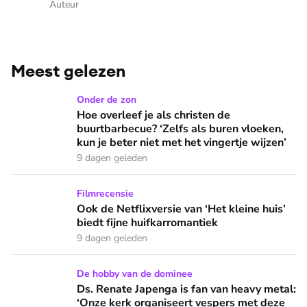
Auteur
Meest gelezen
Hoe overleef je als christen de buurtbarbecue? ‘Zelfs als bur
Onder de zon
Hoe overleef je als christen de
buurtbarbecue? ‘Zelfs als buren vloeken,
kun je beter niet met het vingertje wijzen’
9 dagen geleden
Ook de Netflixversie van ‘Het kleine huis’ biedt fijne huifka
Filmrecensie
Ook de Netflixversie van ‘Het kleine huis’
biedt fijne huifkarromantiek
9 dagen geleden
Ds. Renate Japenga is fan van heavy metal: ‘Onze kerk orga
De hobby van de dominee
Ds. Renate Japenga is fan van heavy metal:
‘Onze kerk organiseert vespers met deze