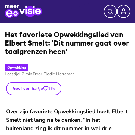
©
Nathalie van der Straten
Het favoriete Op­wek­kings­lied van
Elbert Smelt: 'Dit nummer gaat over
taalgrenzen heen'
Opwekking
Leestijd:
2
min
Door
Elodie Harreman
Geef een hartje
35
x
Over zijn favoriete Opwekkingslied hoeft Elbert
Smelt niet lang na te denken. “In het
buitenland zing ik dit nummer in wel drie