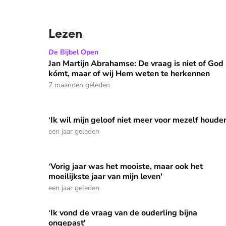
Lezen
Jan Martijn Abrahamse: De vraag is niet of God 
De Bijbel Open
Jan Martijn Abrahamse: De vraag is niet of God
kómt, maar of wij Hem weten te herkennen
7 maanden geleden
'Ik wil mijn geloof niet meer voor mezelf houde
'Ik wil mijn geloof niet meer voor mezelf houden'
een jaar geleden
'Vorig jaar was het mooiste, maar ook het
'Vorig jaar was het mooiste, maar ook het moeilijk
moeilijkste jaar van mijn leven'
een jaar geleden
'Ik vond de vraag van de ouderling bijna
'Ik vond de vraag van de ouderling bijna ongepast
ongepast'