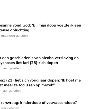
sanne vond God: ‘Bij mijn doop voelde ik een
ok op je 97e wil je elkaar nog even vastpakken'
sanne vond God: ‘Bij mijn doop voelde ik een intense opluchti
tense opluchting’
 maanden geleden
 een geschiedenis van alcoholverslaving en
ar me uitstak’
 een geschiedenis van alcoholverslaving en psychoses liet Jari
ychoses liet Jari (28) zich dopen
n jaar geleden
az (21) liet zich vorig jaar dopen: 'Ik hoef me
az (21) liet zich vorig jaar dopen: 'Ik hoef me niet meer te foc
et meer te focussen op mezelf'
n jaar geleden
ezersvraag: kinderdoop of volwassendoop?
zersvraag: kinderdoop of volwassendoop?
 jaar geleden