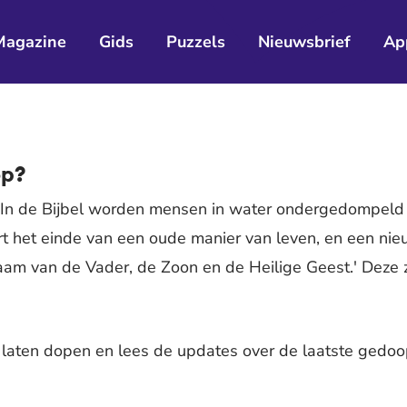
Magazine
Gids
Puzzels
Nieuwsbrief
Ap
op?
'. In de Bijbel worden mensen in water ondergedompel
ert het einde van een oude manier van leven, en een nie
aam van de Vader, de Zoon en de Heilige Geest.' Deze zin
aten dopen en lees de updates over de laatste gedoopt