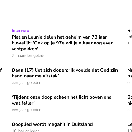
Ro
kómt, maar of wij Hem weten te herkennen
Piet en Leunie delen het geheim van 73 jaar huwelijk: 'O
Interview
Ro
⭐
Premium
in
Piet en Leunie delen het geheim van 73 jaar
huwelijk: 'Ook op je 97e wil je elkaar nog even
11
vastpakken'
7 maanden geleden
n'
Daan (17) liet zich dopen: ‘Ik voelde dat God zijn
Na
Daan (17) liet zich dopen: ‘Ik voelde dat God zijn hand na
Na
hand naar me uitstak’
ps
een jaar geleden
ee
‘Tijdens onze doop scheen het licht boven ons
Bo
ste jaar van mijn leven'
‘Tijdens onze doop scheen het licht boven ons wat feller’
Bo
wat feller’
ni
een jaar geleden
ee
Dooplied wordt megahit in Duitsland
L
'
Dooplied wordt megahit in Duitsland
Le
10 jaar geleden
13