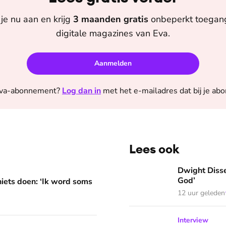
je nu aan en krijg
3 maanden
gratis
onbeperkt toegang 
digitale magazines van
Eva
.
Aanmelden
va
-abonnement?
Log dan in
met het e-mailadres dat bij je ab
Lees ook
 word soms gierend dol van mezelf’
Dwight Dissels: ‘Ik leef in
Dwight Dissel
God’
niets doen: ‘Ik word soms
12 uur geleden
Daniëlle van Grondelle we
Interview