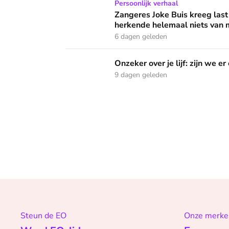
Zangeres Joke Buis kreeg last van angstaanva
Persoonlijk verhaal
Zangeres Joke Buis kreeg last
herkende helemaal niets van m
6 dagen geleden
Onzeker over je lijf: zijn we er ooit klaar mee
Onzeker over je lijf: zijn we er
9 dagen geleden
Steun de EO
Onze merke