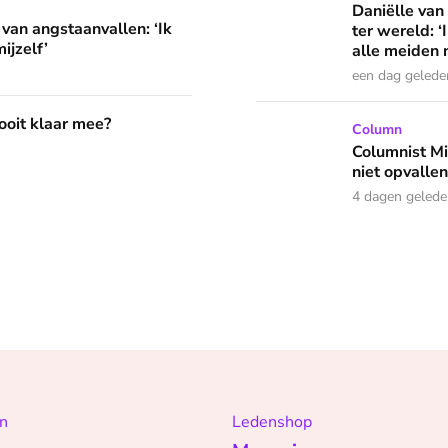
llen: ‘Ik herkende helemaal niets van mijzelf’
Daniëlle van
 van angstaanvallen: ‘Ik
ter wereld: 
ijzelf’
alle meiden n
een dag gelede
?
 ooit klaar mee?
Columnist Miloe is besluite
Column
Columnist Mil
niet opvallen
4 dagen geled
n
Ledenshop