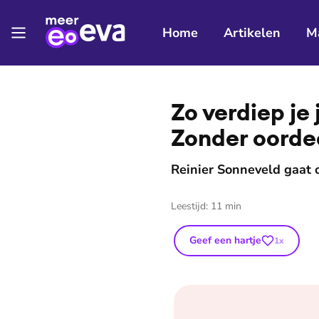
Home
Artikelen
M
⭐
Premium
Zo verdiep je
Zonder oorde
Reinier Sonneveld gaat 
Leestijd:
11
min
Geef een hartje
1
x