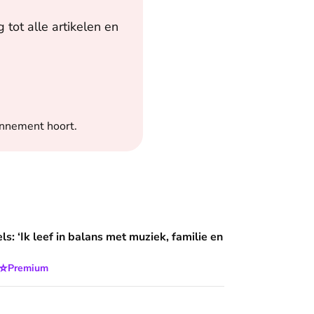
tot alle artikelen en
onnement hoort.
 balans met muziek, familie en God’
s: ‘Ik leef in balans met muziek, familie en
⭐
Premium
rd het eerste curvy topmodel ter wereld: ‘Ik heb een weg kun