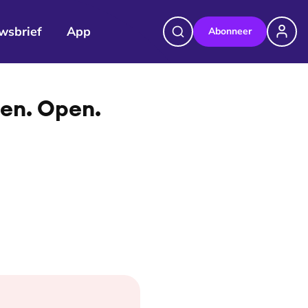
wsbrief
App
Abonneer
©
Mirjam de Ruiter
gen. Open.