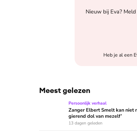
Nieuw bij
Eva
? Meld 
Heb je al een
E
Meest gelezen
Zanger Elbert Smelt kan niet niets doen: ‘Ik
Persoonlijk verhaal
Zanger Elbert Smelt kan niet 
gierend dol van mezelf’
13 dagen geleden