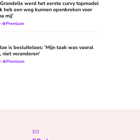
 Grondelle werd het eerste curvy topmodel
‘Ik heb een weg kunnen openbreken voor
a mij’
⭐
n
Premium
loos: 'Mijn taak was vooral niet opvallen, niet veranderen'
oe is besluiteloos: 'Mijn taak was vooral
, niet veranderen'
⭐
en
Premium
EO