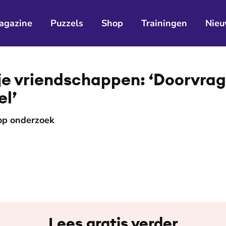
agazine
Puzzels
Shop
Trainingen
Nieu
 je vriend­schap­pen: ‘Doorvra
el’
op onderzoek
Lees gratis verder