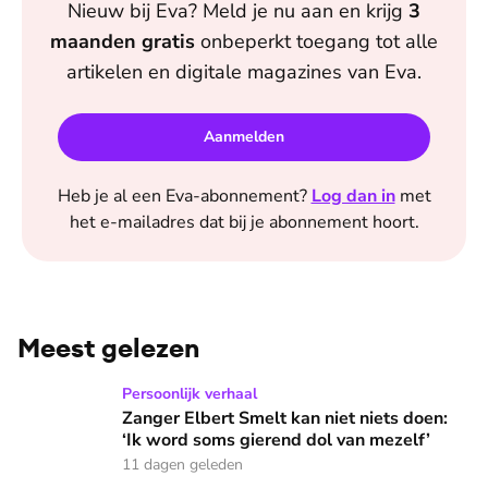
Nieuw bij
Eva
? Meld je nu aan en krijg
3
maanden
gratis
onbeperkt toegang tot alle
artikelen en digitale magazines van
Eva
.
Aanmelden
Heb je al een
Eva
-abonnement?
Log dan in
met
het e-mailadres dat bij je abonnement hoort.
Meest gelezen
Zanger Elbert Smelt kan niet niets doen: ‘Ik word soms gier
Persoonlijk verhaal
Zanger Elbert Smelt kan niet niets doen:
‘Ik word soms gierend dol van mezelf’
11 dagen geleden