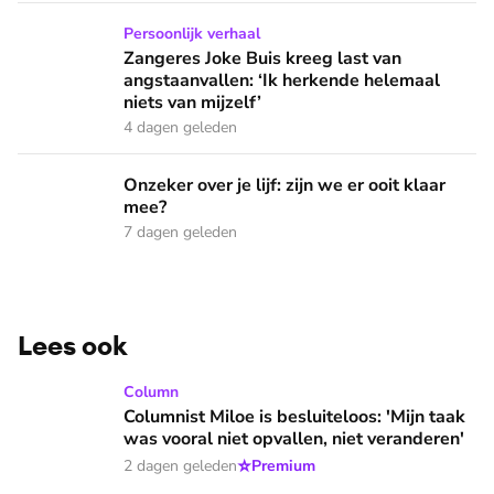
Zangeres Joke Buis kreeg last van angstaanvallen: ‘Ik herken
Persoonlijk verhaal
Zangeres Joke Buis kreeg last van
angstaanvallen: ‘Ik herkende helemaal
niets van mijzelf’
4 dagen geleden
Onzeker over je lijf: zijn we er ooit klaar mee?
Onzeker over je lijf: zijn we er ooit klaar
mee?
7 dagen geleden
Lees ook
Columnist Miloe is besluiteloos: 'Mijn taak was vooral niet 
Column
Columnist Miloe is besluiteloos: 'Mijn taak
was vooral niet opvallen, niet veranderen'
⭐
2 dagen geleden
Premium