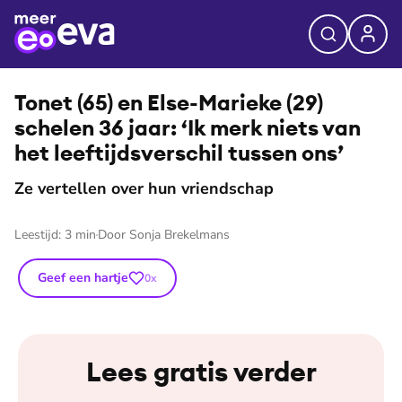
⭐
Premium
©
Nienke van Denderen
Tonet (65) en Else-Marieke (29)
schelen 36 jaar: ‘Ik merk niets van
het leef­tijds­ver­schil tussen ons’
Ze vertellen over hun vriendschap
Leestijd:
3
min
Door
Sonja Brekelmans
Geef een hartje
0
x
Lees gratis verder