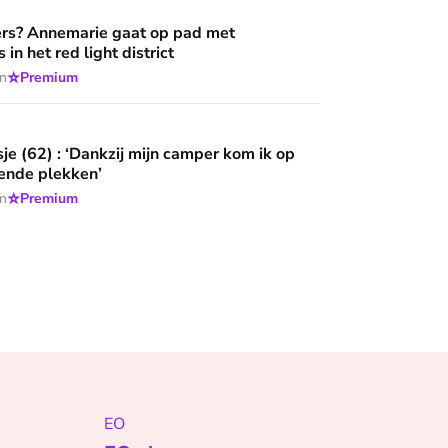
aat op pad met hulpverleners in het red light district
rs? Annemarie gaat op pad met
 in het red light district
⭐
en
Premium
ankzij mijn camper kom ik op adembenemende plekken’
sje (62) : ‘Dankzij mijn camper kom ik op
nde plekken’
⭐
en
Premium
EO