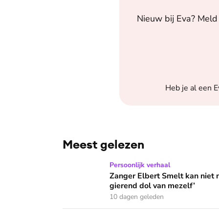
Nieuw bij
Eva
? Meld 
Heb je al een
E
Meest gelezen
Zanger Elbert Smelt kan niet niets doen: ‘Ik
Persoonlijk verhaal
Zanger Elbert Smelt kan niet 
gierend dol van mezelf’
10 dagen geleden