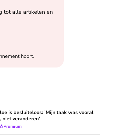
tot alle artikelen en
onnement hoort.
loos: 'Mijn taak was vooral niet opvallen, niet veranderen'
oe is besluiteloos: 'Mijn taak was vooral
, niet veranderen'
⭐
Premium