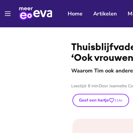
Home
Artikelen
M
⭐
Premium
Thuis­blijf­va
‘Ook vrouwen
Waarom Tim ook andere v
Leestijd:
8
min
Door
Jeannette C
Geef een hartje
114
x