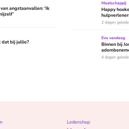
llen: ‘Ik herkende helemaal niets van mijzelf’
Happy hookers? Annemarie g
Maatschappij
 van angstaanvallen: ‘Ik
Happy hooke
ijzelf’
hulpverleners
2 dagen geled
Binnen bij Josje (62) : ‘D
Eva vandaag
dat bij jullie?
Binnen bij Jo
adembeneme
4 dagen geled
n
Ledenshop