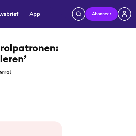
wsbrief
App
Abonneer
©
Nienke van Denderen
e rolpatronen:
leren’
errol