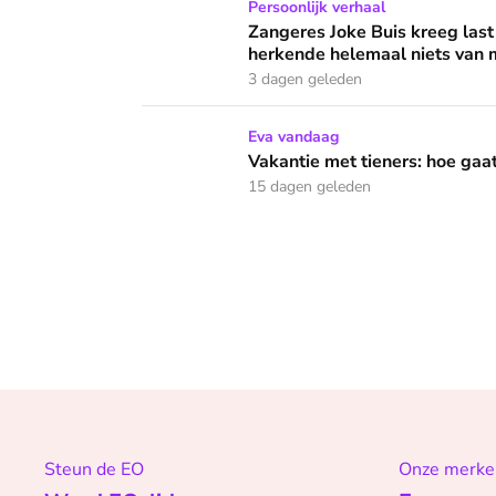
Zangeres Joke Buis kreeg last van angstaanva
Persoonlijk verhaal
Zangeres Joke Buis kreeg last
herkende helemaal niets van m
3 dagen geleden
Vakantie met tieners: hoe gaat dat bij jullie?
Eva vandaag
Vakantie met tieners: hoe gaat 
15 dagen geleden
Steun de EO
Onze merke