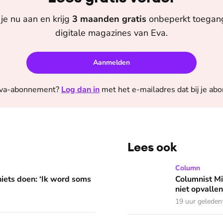
je nu aan en krijg
3 maanden
gratis
onbeperkt toegang 
digitale magazines van
Eva
.
Aanmelden
va
-abonnement?
Log dan in
met het e-mailadres dat bij je ab
Lees ook
 word soms gierend dol van mezelf’
Columnist Miloe is besluite
Column
niets doen: ‘Ik word soms
Columnist Mil
niet opvallen
19 uur geleden