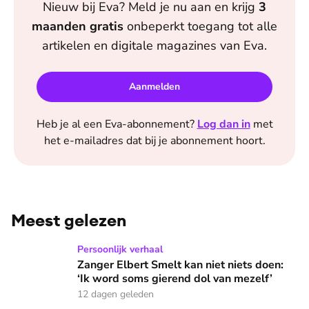
Nieuw bij
Eva
? Meld je nu aan en krijg
3
maanden
gratis
onbeperkt toegang tot alle
artikelen en digitale magazines van
Eva
.
Aanmelden
Heb je al een
Eva
-abonnement?
Log dan in
met
het e-mailadres dat bij je abonnement hoort.
Meest gelezen
Zanger Elbert Smelt kan niet niets doen: ‘Ik word soms gier
Persoonlijk verhaal
Zanger Elbert Smelt kan niet niets doen:
‘Ik word soms gierend dol van mezelf’
12 dagen geleden