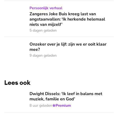
Zangeres Joke Buis kreeg last van angstaanvallen: ‘Ik herken
Persoonlijk verhaal
Zangeres Joke Buis kreeg last van
angstaanvallen: ‘Ik herkende helemaal
niets van mijzelf’
5 dagen geleden
Onzeker over je lijf: zijn we er ooit klaar mee?
Onzeker over je lijf: zijn we er ooit klaar
mee?
9 dagen geleden
Lees ook
Dwight Dissels: ‘Ik leef in balans met muziek, familie en God
Dwight Dissels: ‘Ik leef in balans met
muziek, familie en God’
⭐
8 uur geleden
Premium