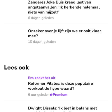
Zangeres Joke Buis kreeg last van
angstaanvallen: ‘Ik herkende helemaal
niets van mijzelf’
6 dagen geleden
Onzeker over je lijf: zijn we er ooit klaar mee?
Onzeker over je lijf: zijn we er ooit klaar
mee?
10 dagen geleden
Lees ook
Reformer Pilates: is deze populaire workout de hype waard?
Eva zoekt het uit
Reformer Pilates: is deze populaire
workout de hype waard?
⭐
6 uur geleden
Premium
Dwight Dissels: ‘Ik leef in balans met muziek, familie en God
Dwight Dissels: ‘Ik leef in balans met