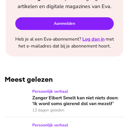
artikelen en digitale magazines van
Eva
.
Aanmelden
Heb je al een
Eva
-abonnement?
Log dan in
met
het e-mailadres dat bij je abonnement hoort.
Meest gelezen
Zanger Elbert Smelt kan niet niets doen: ‘Ik word soms gier
Persoonlijk verhaal
Zanger Elbert Smelt kan niet niets doen:
‘Ik word soms gierend dol van mezelf’
13 dagen geleden
Zangeres Joke Buis kreeg last van angstaanvallen: ‘Ik herken
Persoonlijk verhaal