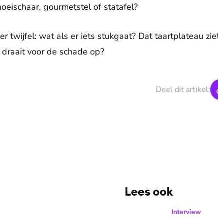
noeischaar, gourmetstel of statafel?
 twijfel: wat als er iets stukgaat? Dat taartplateau ziet
 draait voor de schade op?
Deel dit artikel:
Lees ook
 word soms gierend dol van mezelf’
Daniëlle van Grondelle we
Interview