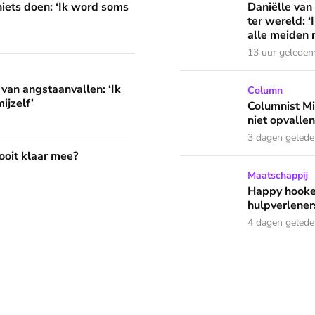
niets doen: ‘Ik word soms
Daniëlle van
ter wereld: 
alle meiden n
13 uur geleden
llen: ‘Ik herkende helemaal niets van mijzelf’
 van angstaanvallen: ‘Ik
Columnist Miloe is besluite
Column
ijzelf’
Columnist Mil
niet opvallen
3 dagen geled
?
 ooit klaar mee?
Happy hookers? Annemarie g
Maatschappij
Happy hooke
hulpverleners
4 dagen geled