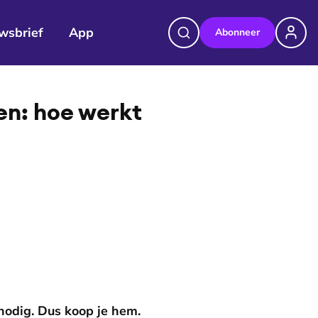
wsbrief
App
Abonneer
©
Dille & Kamille
enen: hoe werkt
 nodig. Dus koop je hem.