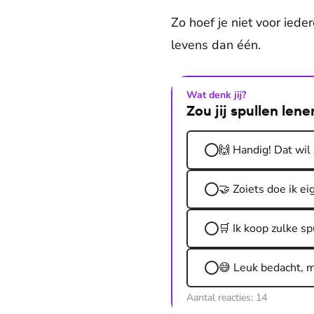
Zo hoef je niet voor iede
levens dan één.
Wat denk jij?
Zou jij spullen len
🙌 Handig! Dat wil
🤝 Zoiets doe ik ei
🛒 Ik koop zulke sp
😅 Leuk bedacht, m
Aantal reacties:
14