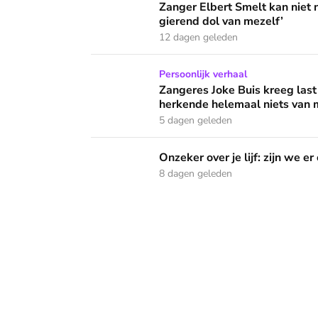
Zanger Elbert Smelt kan niet 
gierend dol van mezelf’
12 dagen geleden
Zangeres Joke Buis kreeg last van angstaanva
Persoonlijk verhaal
Zangeres Joke Buis kreeg last
herkende helemaal niets van m
5 dagen geleden
Onzeker over je lijf: zijn we er ooit klaar mee
Onzeker over je lijf: zijn we er
8 dagen geleden