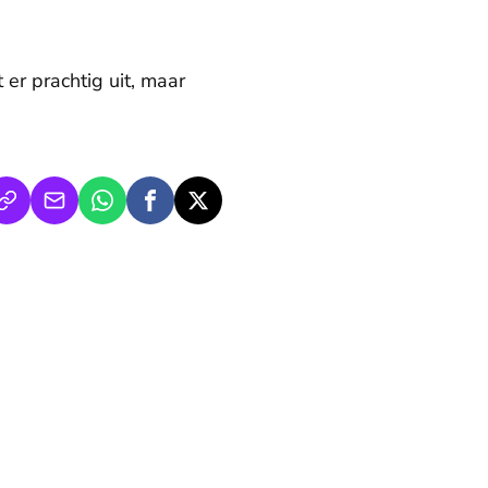
 er prachtig uit, maar
rd het eerste curvy topmodel ter wereld: ‘Ik heb een weg kun