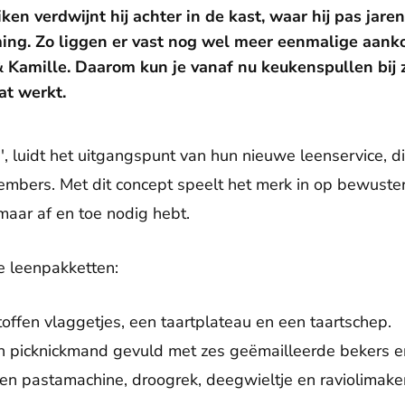
en verdwijnt hij achter in de kast, waar hij pas jare
ming. Zo liggen er vast nog wel meer eenmalige aanko
& Kamille. Daarom kun je vanaf nu keukenspullen bij 
at werkt.
ig', luidt het uitgangspunt van hun nieuwe leenservice, d
members. Met dit concept speelt het merk in op bewust
maar af en toe nodig hebt.
ie leenpakketten:
offen vlaggetjes, een taartplateau en een taartschep.
n picknickmand gevuld met zes geëmailleerde bekers e
en pastamachine, droogrek, deegwieltje en raviolimaker