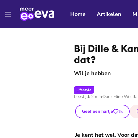
Home
Artikelen
M
Bij Dille & Ka
dat?
Wil je hebben
Lifestyle
Leestijd:
2
min
Door
Eline Westl
Geef een hartje
3
x
Je kent het wel. Voor da