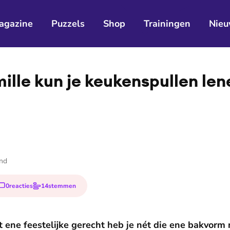
agazine
Puzzels
Shop
Trainingen
Nieu
mille kun je keu­ken­spul­len l
and
0
reacties
14
stemmen
t ene feestelijke gerecht heb je nét die ene bakvorm