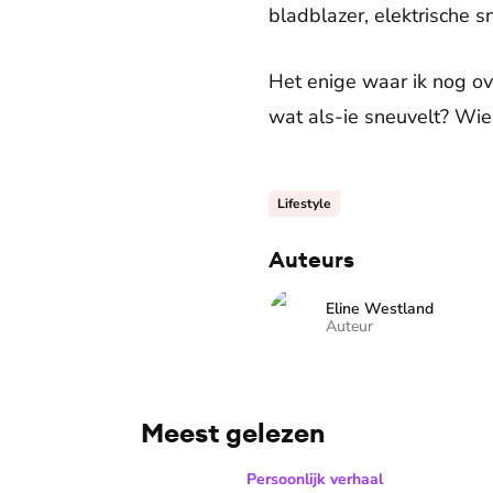
bladblazer, elektrische s
Het enige waar ik nog over
wat als-ie sneuvelt? Wie
Lifestyle
Auteurs
Eline Westland
Auteur
Meest gelezen
Zanger Elbert Smelt kan niet niets doen: ‘Ik
Persoonlijk verhaal