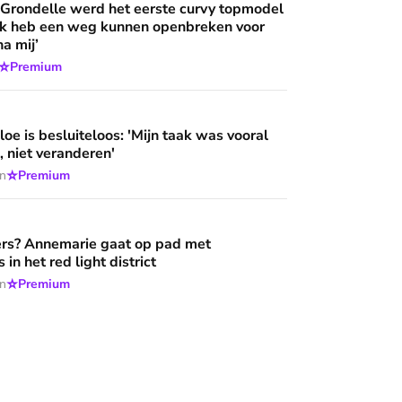
 Grondelle werd het eerste curvy topmodel
‘Ik heb een weg kunnen openbreken voor
a mij’
⭐
Premium
loos: 'Mijn taak was vooral niet opvallen, niet veranderen'
oe is besluiteloos: 'Mijn taak was vooral
, niet veranderen'
⭐
en
Premium
aat op pad met hulpverleners in het red light district
rs? Annemarie gaat op pad met
 in het red light district
⭐
en
Premium