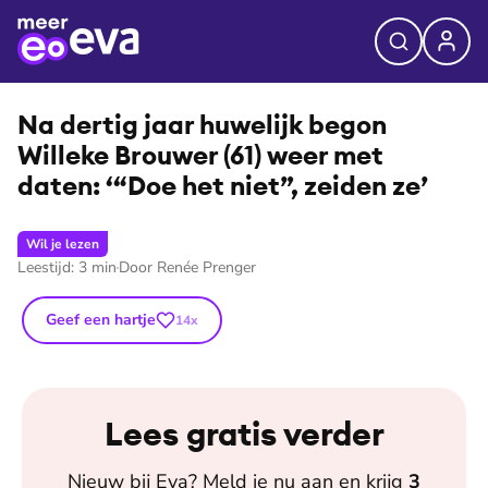
⭐
Premium
©
John van Gelder
Na dertig jaar huwelijk begon
Willeke Brouwer (61) weer met
daten: ‘“Doe het niet”, zeiden ze’
Wil je lezen
Leestijd:
3
min
Door
Renée Prenger
Geef een hartje
14
x
Lees gratis verder
Nieuw bij
Eva
? Meld je nu aan en krijg
3