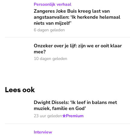
Zangeres Joke Buis kreeg last van angstaanvallen: ‘Ik herken
Persoonlijk verhaal
Zangeres Joke Buis kreeg last van
angstaanvallen: ‘Ik herkende helemaal
niets van mijzelf’
6 dagen geleden
Onzeker over je lijf: zijn we er ooit klaar mee?
Onzeker over je lijf: zijn we er ooit klaar
mee?
10 dagen geleden
Lees ook
Dwight Dissels: ‘Ik leef in balans met muziek, familie en God
Dwight Dissels: ‘Ik leef in balans met
muziek, familie en God’
⭐
23 uur geleden
Premium
Daniëlle van Grondelle werd het eerste curvy topmodel ter
Interview