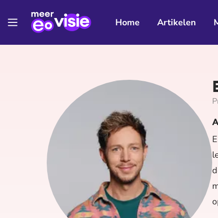
Home
Artikelen
P
A
E
l
d
m
o