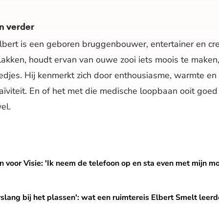
n verder
lbert is een geboren bruggenbouwer, entertainer en cre
lakken, houdt ervan van ouwe zooi iets moois te maken, 
iedjes. Hij kenmerkt zich door enthousiasme, warmte en 
aïviteit. En of het met die medische loopbaan ooit goed k
el.
 'Ik neem de telefoon op en sta even met mijn mond vol tanden'
umn voor Visie: 'Ik neem de telefoon op en sta even met mijn m
lassen': wat een ruimtereis Elbert Smelt leerde over thuis
lang bij het plassen': wat een ruimtereis Elbert Smelt leerd