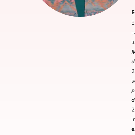
E
E
c
l
I
d
2
s
p
d
2
I
e