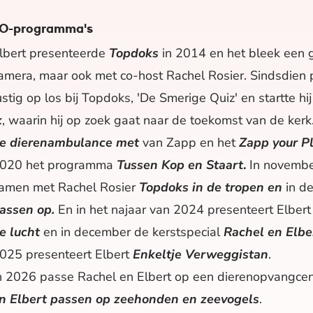
O-programma's
lbert presenteerde
Topdoks
in 2014 en het bleek een
amera, maar ook met co-host Rachel Rosier. Sindsdien pr
ustig op los bij Topdoks, 'De Smerige Quiz' en startte h
k
, waarin hij op zoek gaat naar de toekomst van de ker
e dierenambulance met
van Zapp en het
Zapp your P
020 het programma
Tussen Kop en Staart
.
In novembe
amen met Rachel Rosier
Topdoks in de tropen en
in d
assen op.
En in het najaar van 2024 presenteert Elber
e lucht
en in december de kerstspecial
Rachel en Elbe
025 presenteert Elbert
Enkeltje Verweggistan
.
n 2026 passe Rachel en Elbert op een dierenopvangce
n Elbert passen op zeehonden en zeevogels
.