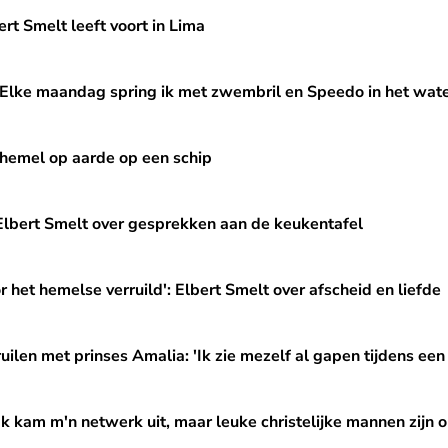
 voort in Lima
rt Smelt leeft voort in Lima
spring ik met zwembril en Speedo in het water'
 'Elke maandag spring ik met zwembril en Speedo in het wate
e op een schip
 hemel op aarde op een schip
over gesprekken aan de keukentafel
 Elbert Smelt over gesprekken aan de keukentafel
verruild': Elbert Smelt over afscheid en liefde
r het hemelse verruild': Elbert Smelt over afscheid en liefde
ses Amalia: 'Ik zie mezelf al gapen tijdens een saaie ceremonie
uilen met prinses Amalia: 'Ik zie mezelf al gapen tijdens een
erk uit, maar leuke christelijke mannen zijn onvindbaar"
Ik kam m'n netwerk uit, maar leuke christelijke mannen zijn 