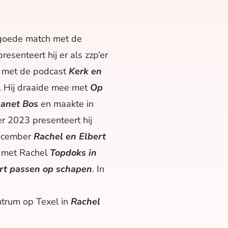
 goede match met de
esenteert hij er als zzp’er
ij met de podcast
Kerk en
k. Hij draaide mee met
Op
lanet Bos
en maakte in
r 2023 presenteert hij
ecember
Rachel en Elbert
t met Rachel
Topdoks in
rt passen op schapen
. In
ntrum op Texel in
Rachel