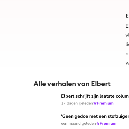
E
E
v
l
n
w
Alle verhalen van Elbert
Elbert schrijft zijn laatste column voor Visie:
Elbert schrijft zijn laatste col
⭐
17 dagen geleden
Premium
'Geen gedoe met een stofzuigerslang bij het p
'Geen gedoe met een stofzuigers
⭐
een maand geleden
Premium