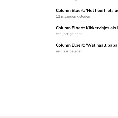
Column Elbert: 'Het heeft iets bevreemdends, 
Column Elbert: 'Het heeft iets 
12 maanden geleden
Column Elbert: Kikkervisjes als huisdier – van 
Column Elbert: Kikkervisjes als 
een jaar geleden
Column Elbert: 'Wat haalt papa toch allemaal u
Column Elbert: 'Wat haalt papa 
een jaar geleden