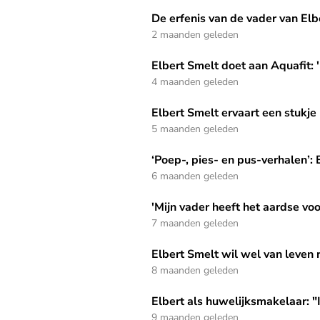
De erfenis van de vader van Elbert Smelt leeft
De erfenis van de vader van Elbe
2 maanden geleden
Elbert Smelt doet aan Aquafit: 'Elke maandag 
Elbert Smelt doet aan Aquafit:
4 maanden geleden
Elbert Smelt ervaart een stukje hemel op aard
Elbert Smelt ervaart een stukje
5 maanden geleden
‘Poep-, pies- en pus-verhalen’: Elbert Smelt 
‘Poep-, pies- en pus-verhalen’:
6 maanden geleden
'Mijn vader heeft het aardse voor het hemelse 
'Mijn vader heeft het aardse voo
7 maanden geleden
Elbert Smelt wil wel van leven ruilen met prin
Elbert Smelt wil wel van leven r
8 maanden geleden
Elbert als huwelijksmakelaar: "Ik kam m'n netw
Elbert als huwelijksmakelaar: "
9 maanden geleden