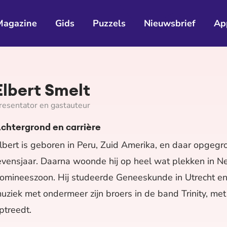
Magazine
Gids
Puzzels
Nieuwsbrief
Ap
Elbert Smelt
resentator en gastauteur
chtergrond en carrière
lbert is geboren in Peru, Zuid Amerika, en daar opgegro
evensjaar. Daarna woonde hij op heel wat plekken in N
omineeszoon. Hij studeerde Geneeskunde in Utrecht en 
uziek met ondermeer zijn broers in de band Trinity, met
ptreedt.