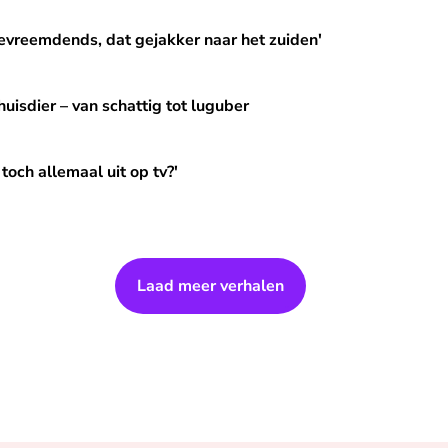
dat gejakker naar het zuiden'
bevreemdends, dat gejakker naar het zuiden'
schattig tot luguber
huisdier – van schattig tot luguber
it op tv?'
toch allemaal uit op tv?'
Laad meer verhalen