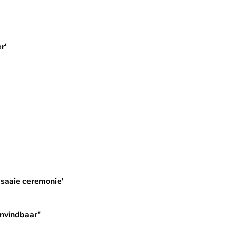
r'
'
 saaie ceremonie'
onvindbaar"