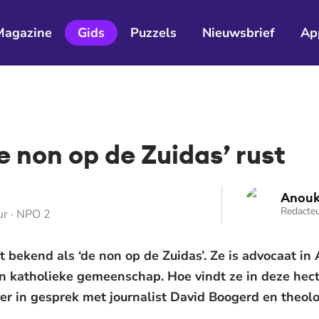
Magazine
Gids
Puzzels
Nieuwsbrief
Ap
e non op de Zuidas’ rust
Anouk
Redacteu
ur · NPO 2
t bekend als ‘de non op de Zuidas’. Ze is advocaat i
en katholieke gemeenschap. Hoe vindt ze in deze hec
ver in gesprek met journalist David Boogerd en theol