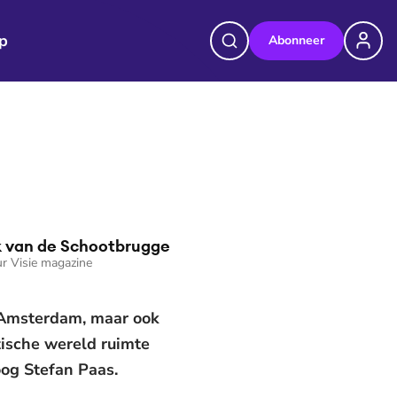
p
Abonneer
 van de Schootbrugge
r Visie magazine
n Amsterdam, maar ook
tische wereld ruimte
oog Stefan Paas.