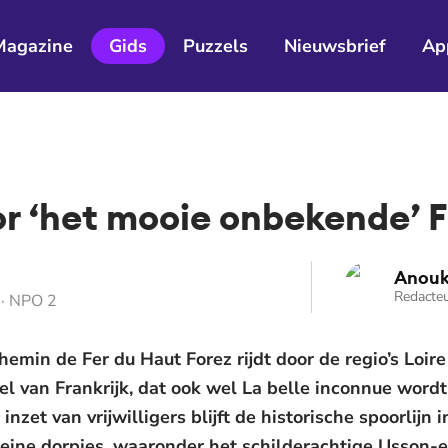
Magazine
Gids
Puzzels
Nieuwsbrief
Ap
or ‘het mooie onbekende’ F
Anouk
Redacteu
 · NPO 2
Chemin de Fer du Haut Forez rijdt door de regio’s Loir
l van Frankrijk, dat ook wel La belle inconnue word
nzet van vrijwilligers blijft de historische spoorlijn 
leine dorpjes, waaronder het schilderachtige Usson-e