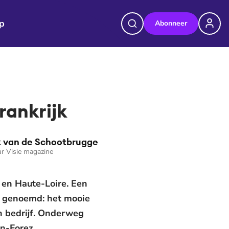
p
Abonneer
rankrijk
 van de Schootbrugge
r Visie magazine
e en Haute-Loire. Een
t genoemd: het mooie
in bedrijf. Onderweg
n-Forez.