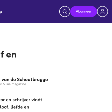
p
Abonneer
f en
 van de Schootbrugge
r Visie magazine
r en schrijver vindt
loof, liefde en