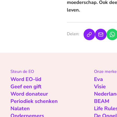
moederschap. Ook deelt 
leven.
Delen:
Steun de EO
Onze merke
Word EO-lid
Eva
Geef een gift
Visie
Word donateur
Nederlan
Periodiek schenken
BEAM
Nalaten
Life Rule
Ondernemers
De Ongel