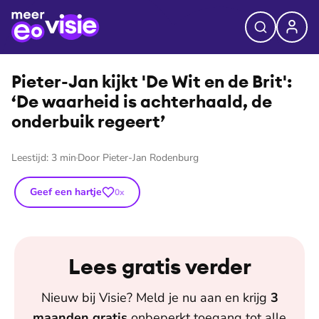
⭐
Premium
©
VPRO/Joost van Herwijnen
Pieter-Jan kijkt 'De Wit en de Brit':
‘De waarheid is achterhaald, de
onderbuik regeert’
Leestijd:
3
min
Door
Pieter-Jan Rodenburg
Geef een hartje
0
x
Lees gratis verder
Nieuw bij
Visie
? Meld je nu aan en krijg
3
maanden
gratis
onbeperkt toegang tot alle