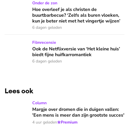
Hoe overleef je als christen de buurtbarbecue? ‘Zelfs als bur
Onder de zon
Hoe overleef je als christen de
buurtbarbecue? ‘Zelfs als buren vloeken,
kun je beter niet met het vingertje wijzen’
6 dagen geleden
Ook de Netflixversie van ‘Het kleine huis’ biedt fijne huifka
Filmrecensie
Ook de Netflixversie van ‘Het kleine huis’
biedt fijne huifkarromantiek
6 dagen geleden
Lees ook
Margje over dromen die in duigen vallen: 'Een mens is meer 
Column
Margje over dromen die in duigen vallen:
'Een mens is meer dan zijn grootste succes'
⭐
4 uur geleden
Premium