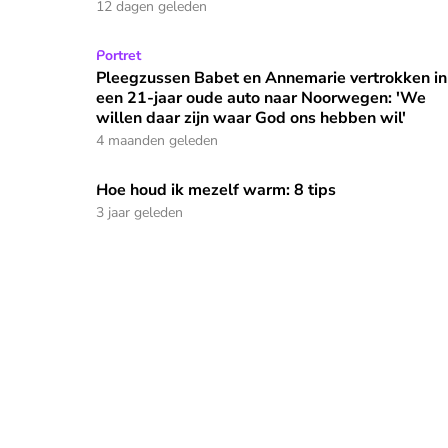
12 dagen geleden
Pleegzussen Babet en Annemarie vertrokken in e
Portret
Pleegzussen Babet en Annemarie vertrokken in
een 21-jaar oude auto naar Noorwegen: 'We
willen daar zijn waar God ons hebben wil'
4 maanden geleden
Hoe houd ik mezelf warm: 8 tips
Hoe houd ik mezelf warm: 8 tips
3 jaar geleden