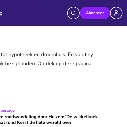
p
Abonneer
tot hypotheek en droomhuis. En van tiny
ink bezighouden. Ontdek op deze pagina
jn koets door dit dorp gereden'
n rondwandeling door Huizen: 'De wikkelkoek gaat rond Kerst
portage
en rondwandeling door Huizen: 'De wikkelkoek
at rond Kerst de hele wereld over'