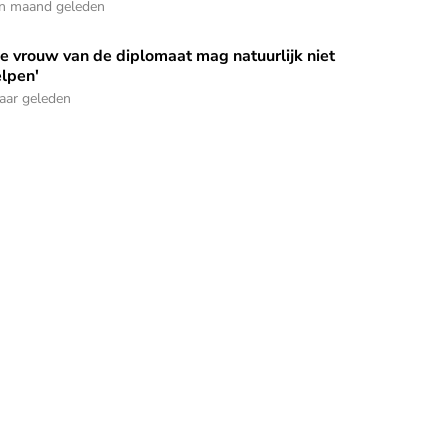
n maand geleden
e vrouw van de diplomaat mag natuurlijk niet
aar God ons hebben wil'
e vrouw van de diplomaat mag natuurlijk niet helpen'
lpen'
jaar geleden