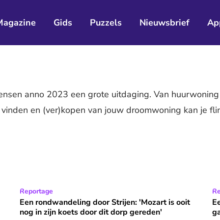
Magazine
Gids
Puzzels
Nieuwsbrief
Ap
mensen anno 2023 een grote uitdaging. Van huurwoning 
 vinden en (ver)kopen van jouw droomwoning kan je fl
dit dorp het middelpunt van kerk én staat'
Een rondwandeling door Strijen: 'Mozart is ooit nog in zi
Reportage
Ee
Re
Een rondwandeling door Strijen: 'Mozart is ooit
E
nog in zijn koets door dit dorp gereden'
ga