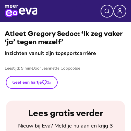
⭐
Premium
©
Nienke van Denderen
Atleet Gregory Sedoc: ‘Ik zeg vaker
‘ja’ tegen mezelf’
Inzichten vanuit zijn topsportcarrière
Leestijd:
9
min
Door
Jeannette Coppoolse
Geef een hartje
2
x
Lees gratis verder
Nieuw bij
Eva
? Meld je nu aan en krijg
3