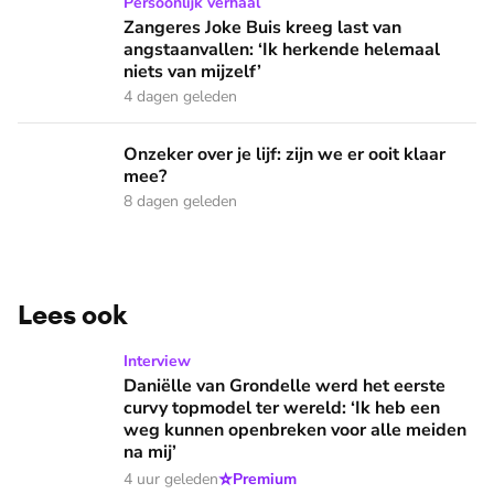
Zangeres Joke Buis kreeg last van angstaanvallen: ‘Ik herken
Persoonlijk verhaal
Zangeres Joke Buis kreeg last van
angstaanvallen: ‘Ik herkende helemaal
niets van mijzelf’
4 dagen geleden
Onzeker over je lijf: zijn we er ooit klaar mee?
Onzeker over je lijf: zijn we er ooit klaar
mee?
8 dagen geleden
Lees ook
Daniëlle van Grondelle werd het eerste curvy topmodel ter
Interview
Daniëlle van Grondelle werd het eerste
curvy topmodel ter wereld: ‘Ik heb een
weg kunnen openbreken voor alle meiden
na mij’
⭐
4 uur geleden
Premium