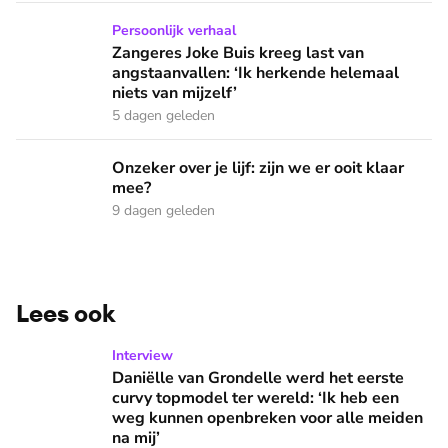
Zangeres Joke Buis kreeg last van angstaanvallen: ‘Ik herken
Persoonlijk verhaal
Zangeres Joke Buis kreeg last van
angstaanvallen: ‘Ik herkende helemaal
niets van mijzelf’
5 dagen geleden
Onzeker over je lijf: zijn we er ooit klaar mee?
Onzeker over je lijf: zijn we er ooit klaar
mee?
9 dagen geleden
Lees ook
Daniëlle van Grondelle werd het eerste curvy topmodel ter
Interview
Daniëlle van Grondelle werd het eerste
curvy topmodel ter wereld: ‘Ik heb een
weg kunnen openbreken voor alle meiden
na mij’