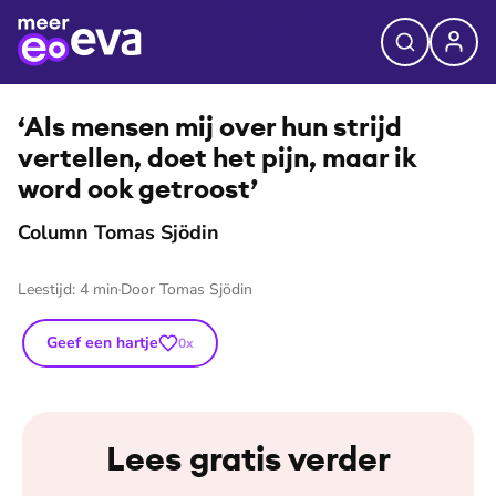
⭐
Premium
©
Jacqueline de Haas
‘Als mensen mij over hun strijd
vertellen, doet het pijn, maar ik
word ook getroost’
Column Tomas Sjödin
Leestijd:
4
min
Door
Tomas Sjödin
Geef een hartje
0
x
Lees gratis verder