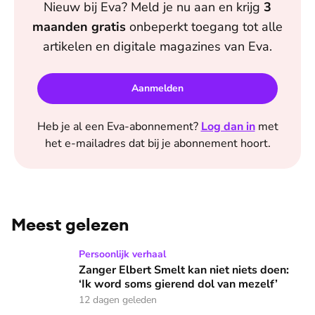
Nieuw bij
Eva
? Meld je nu aan en krijg
3
maanden
gratis
onbeperkt toegang tot alle
artikelen en digitale magazines van
Eva
.
Aanmelden
Heb je al een
Eva
-abonnement?
Log dan in
met
het e-mailadres dat bij je abonnement hoort.
Meest gelezen
Zanger Elbert Smelt kan niet niets doen: ‘Ik word soms gier
Persoonlijk verhaal
Zanger Elbert Smelt kan niet niets doen:
‘Ik word soms gierend dol van mezelf’
12 dagen geleden