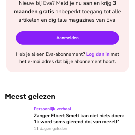
Nieuw bij
Eva
? Meld je nu aan en krijg
3
maanden
gratis
onbeperkt toegang tot alle
artikelen en digitale magazines van
Eva
.
Aanmelden
Heb je al een
Eva
-abonnement?
Log dan in
met
het e-mailadres dat bij je abonnement hoort.
Meest gelezen
Zanger Elbert Smelt kan niet niets doen: ‘Ik word soms gier
Persoonlijk verhaal
Zanger Elbert Smelt kan niet niets doen:
‘Ik word soms gierend dol van mezelf’
11 dagen geleden