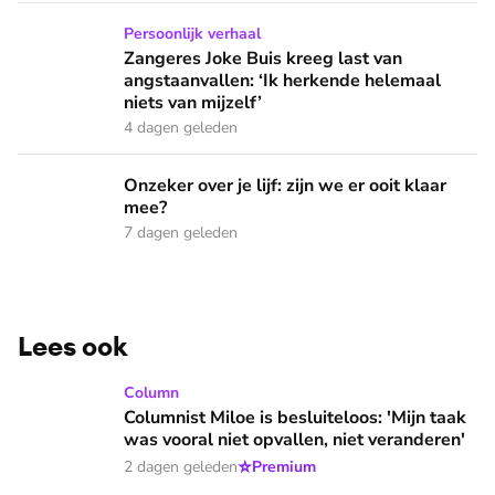
Zangeres Joke Buis kreeg last van angstaanvallen: ‘Ik herken
Persoonlijk verhaal
Zangeres Joke Buis kreeg last van
angstaanvallen: ‘Ik herkende helemaal
niets van mijzelf’
4 dagen geleden
Onzeker over je lijf: zijn we er ooit klaar mee?
Onzeker over je lijf: zijn we er ooit klaar
mee?
7 dagen geleden
Lees ook
Columnist Miloe is besluiteloos: 'Mijn taak was vooral niet 
Column
Columnist Miloe is besluiteloos: 'Mijn taak
was vooral niet opvallen, niet veranderen'
⭐
2 dagen geleden
Premium