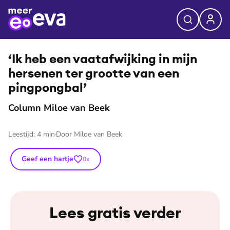
⭐
Premium
©
Milou van der Will
‘Ik heb een vaat­af­wij­king in mijn
hersenen ter grootte van een
pingpongbal’
Column Miloe van Beek
Leestijd:
4
min
Door
Miloe van Beek
Geef een hartje
0
x
Lees gratis verder