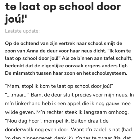
te laat op school door
joú!'
Laatste update:
Op de ochtend van zijn vertrek naar school smijt de
zoon van Anna de deur voor haar neus dicht. "Ik kom te
laat op school door joú!" Als ze binnen aan tafel schuift,
bedenkt dat de eigenlijke oorzaak ergens anders ligt.
De mismatch tussen haar zoon en het schoolsysteem.
“Mam, stop! Ik kom te laat op school door joú!”
“....maar...” Bam, de deur sluit precies voor mijn neus. In
m’n linkerhand heb ik een appel die ik nog gauw mee
wilde geven. M’n rechter steek ik langzaam omhoog.
“Nou dag hoor”, mompel ik. Buiten draait de
donderwolk nog even door. Want z’n zadel is nat (had
‘m dan binnengezet, denk ik), z’n tas te zwaar (tja, dat