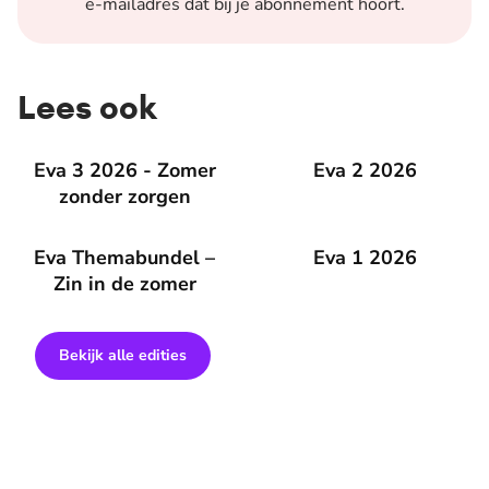
e-mailadres dat bij je abonnement hoort.
Lees ook
Eva 3 2026 - Zomer zonder zorgen
Eva 3 2026 - Zomer
Eva 2 2026
Eva 2 2026
zonder zorgen
Eva Themabundel – Zin in de zomer
Eva Themabundel –
Eva 1 2026
Eva 1 2026
Zin in de zomer
Bekijk alle edities