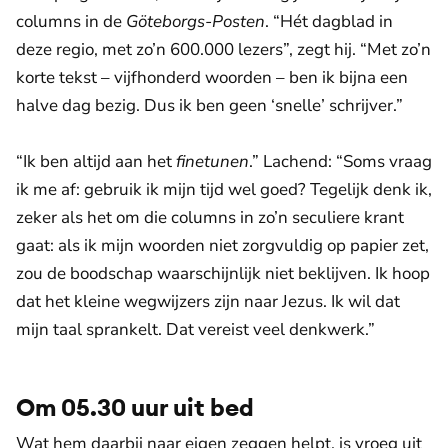
columns in de
Göteborgs-Posten
. “Hét dagblad in
deze regio, met zo’n 600.000 lezers”, zegt hij. “Met zo’n
korte tekst – vijfhonderd woorden – ben ik bijna een
halve dag bezig. Dus ik ben geen ‘snelle’ schrijver.”
“Ik ben altijd aan het
finetunen
.” Lachend: “Soms vraag
ik me af: gebruik ik mijn tijd wel goed? Tegelijk denk ik,
zeker als het om die columns in zo’n seculiere krant
gaat: als ik mijn woorden niet zorgvuldig op papier zet,
zou de boodschap waarschijnlijk niet beklijven. Ik hoop
dat het kleine wegwijzers zijn naar Jezus. Ik wil dat
mijn taal sprankelt. Dat vereist veel denkwerk.”
Om 05.30 uur uit bed
Wat hem daarbij naar eigen zeggen helpt, is vroeg uit