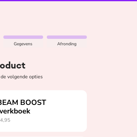
 | Word onderdeel van onze community. Stap 1 van 3: Keuzepro
Gegevens
Afronding
roduct
 de volgende opties
boek, niet geselecteerd
BEAM BOOST
werkboek
4,95