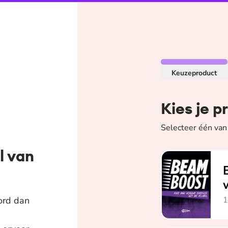
Bestellen BEAM-lid
Keuzeproduct
Kies je p
Selecteer één van
l van
BEAM BOOST werk
ord dan
1