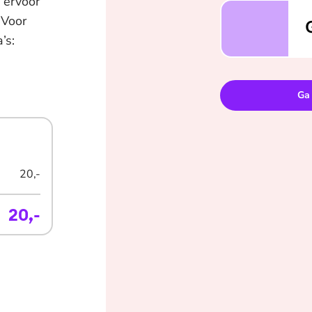
 ervoor
Geen boek, niet g
 Voor
’s:
Ga 
20,-
20,-