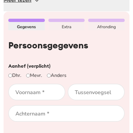
Meer lezen
Bestellen 4CD box Nederland Zingt - Kom, vier het feest me
Gegevens
Extra
Afronding
Persoonsgegevens
Aanhef (verplicht)
Dhr.
Mevr.
Anders
Voornaam *
Tussenvoegsel
Achternaam *