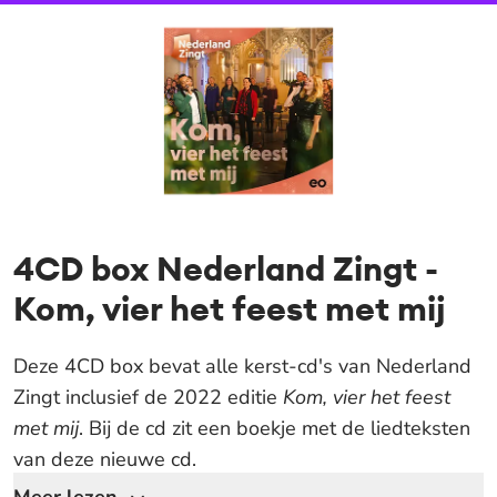
4CD box Nederland Zingt -
Kom, vier het feest met mij
Deze 4CD box bevat alle kerst-cd's van Nederland
Zingt inclusief de 2022 editie
Kom, vier het feest
met mij
. Bij de cd zit een boekje met de liedteksten
van deze nieuwe cd.
Nu voor maar 9,50. OP = OP!